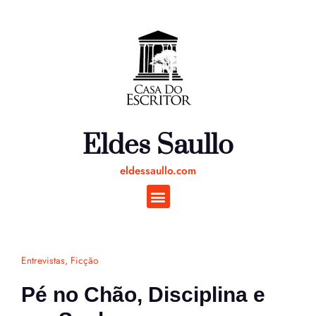
Ir
para
o
conteúdo
Eldes Saullo
eldessaullo.com
Entrevistas
,
Ficção
Pé no Chão, Disciplina e