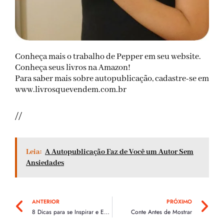
Conheça mais o trabalho de Pepper
em seu website
.
Conheça seus livros na Amazon!
Para saber mais sobre autopublicação, cadastre-se em
www.livrosquevendem.com.br
//
Leia:
A Autopublicação Faz de Você um Autor Sem
Ansiedades
Anterior
Pr
ANTERIOR
PRÓXIMO
8 Dicas para se Inspirar e Escrever um Livro
Conte Antes de Mostrar