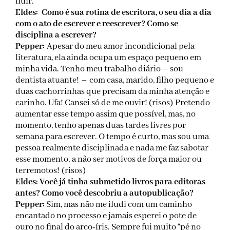
fluir.
Eldes: Como é sua rotina de escritora, o seu dia a dia
com o ato de escrever e reescrever? Como se
disciplina a escrever?
Pepper:
Apesar do meu amor incondicional pela
literatura, ela ainda ocupa um espaço pequeno em
minha vida. Tenho meu trabalho diário – sou
dentista atuante! – com casa, marido, filho pequeno e
duas cachorrinhas que precisam da minha atenção e
carinho. Ufa! Cansei só de me ouvir! (risos) Pretendo
aumentar esse tempo assim que possível, mas, no
momento, tenho apenas duas tardes livres por
semana para escrever. O tempo é curto, mas sou uma
pessoa realmente disciplinada e nada me faz sabotar
esse momento, a não ser motivos de força maior ou
terremotos! (risos)
Eldes: Você já tinha submetido livros para editoras
antes? Como você descobriu a autopublicação?
Pepper:
Sim, mas não me iludi com um caminho
encantado no processo e jamais esperei o pote de
ouro no final do arco-íris. Sempre fui muito “pé no