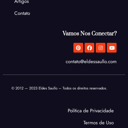
Artigos
Contato
Vamos Nos Conectar?
P
F
I
Y
i
a
n
o
n
c
s
u
t
e
t
t
contato@eldessaullo.com
e
b
a
u
r
o
g
b
e
o
r
e
s
k
a
t
m
© 2012 — 2023 Eldes Saullo – Todos os direitos reservados.
Política de Privacidade
Termos de Uso