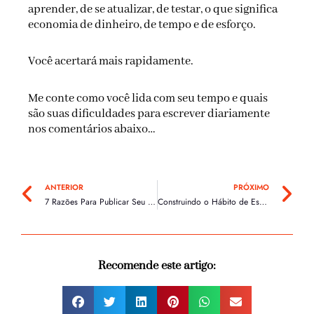
aprender, de se atualizar, de testar, o que significa
economia de dinheiro, de tempo e de esforço.
Você acertará mais rapidamente.
Me conte como você lida com seu tempo e quais
são suas dificuldades para escrever diariamente
nos comentários abaixo…
Anterior
Pr
ANTERIOR
PRÓXIMO
7 Razões Para Publicar Seu Livro Sem Uma Editora
Construindo o Hábito de Escrita: Estratégias Simples para Ajudar Você a Escrever Todos os Dias
Recomende este artigo: