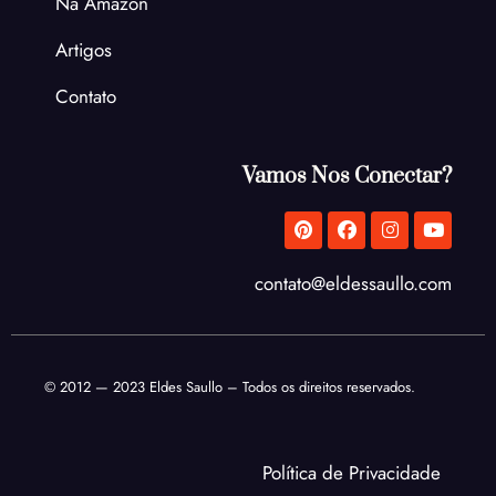
Na Amazon
Artigos
Contato
Vamos Nos Conectar?
P
F
I
Y
i
a
n
o
n
c
s
u
t
e
t
t
contato@eldessaullo.com
e
b
a
u
r
o
g
b
e
o
r
e
s
k
a
t
m
© 2012 — 2023 Eldes Saullo – Todos os direitos reservados.
Política de Privacidade