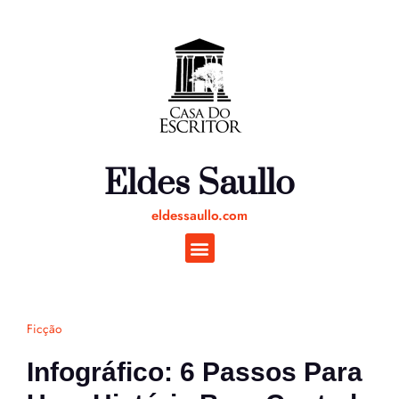
Ir
para
o
conteúdo
Eldes Saullo
eldessaullo.com
Ficção
Infográfico: 6 Passos Para