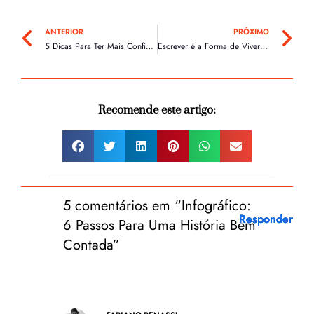
Anterior
Pr
ANTERIOR
PRÓXIMO
5 Dicas Para Ter Mais Confiança No Que Você Escreve
Escrever é a Forma de Viver Outras Vidas
Recomende este artigo:
5 comentários em “Infográfico:
Responder
Responder
Responder
Responder
Responder
6 Passos Para Uma História Bem
Contada”